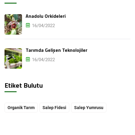
Anadolu Orkideleri
16/04/2022
Tarımda Gelişen Teknolojiler
16/04/2022
Etiket Bulutu
Mesajınızı Gönderin
Organik Tarım
Salep Fidesi
Salep Yumrusu
Please
leave
this
field
empty.