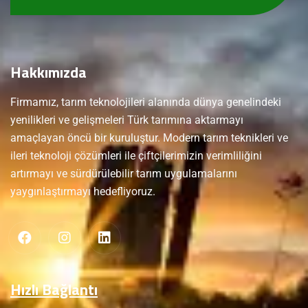
Hakkımızda
Firmamız, tarım teknolojileri alanında dünya genelindeki
yenilikleri ve gelişmeleri Türk tarımına aktarmayı
amaçlayan öncü bir kuruluştur. Modern tarım teknikleri ve
ileri teknoloji çözümleri ile çiftçilerimizin verimliliğini
artırmayı ve sürdürülebilir tarım uygulamalarını
yaygınlaştırmayı hedefliyoruz.
Hızlı Bağlantı