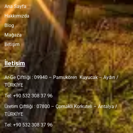
Ana Sayfa
Hakkımızda
Blog
Mağaza
İletişim
İletişim
Ar-Ge Çiftliği : 09940 – Pamukören Kuyucak – Aydın /
TÜRKİYE
Tel: +
90 532 308 37 96
Üretim Çiftliği : 07800 – Çomaklı Korkuteli – Antalya /
TÜRKİYE
Tel: +
90 532 308 37 96