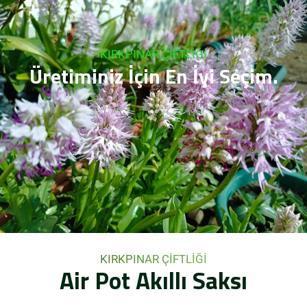
KIRKPINAR ÇİFTLİĞİ
Üretiminiz İçin En İyi Seçim.
KIRKPINAR ÇİFTLİĞİ
Air
Pot
Akıllı
Saksı