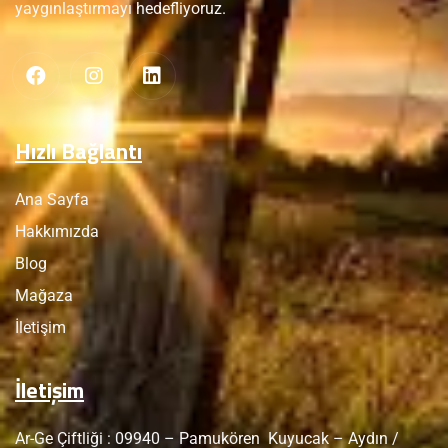
yaygınlaştırmayı hedefliyoruz.
Hızlı Bağlantı
Ana Sayfa
Hakkımızda
Blog
Mağaza
İletişim
İletişim
Ar-Ge Çiftliği : 09940 – Pamukören Kuyucak – Aydın /