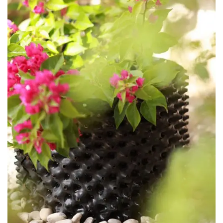
Mesajınızı Gönderin
Please
leave
this
field
empty.