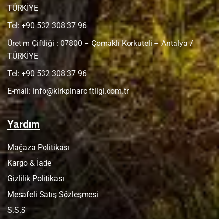
TÜRKİYE
Tel: +
90 532 308 37 96
Üretim Çiftliği : 07800 – Çomaklı Korkuteli – Antalya /
TÜRKİYE
Tel: +
90 532 308 37 96
E-mail:
info@kirkpinarciftligi.com.tr
Yardım
Mağaza Politikası
Kargo & İade
Gizlilik Politikası
Mesafeli Satış Sözleşmesi
S.S.S