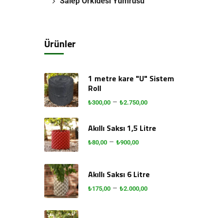
Salep Orkidesi Yumrusu
Ürünler
1 metre kare "U" Sistem
Roll
–
₺
300,00
₺
2.750,00
Akıllı Saksı 1,5 Litre
–
₺
80,00
₺
900,00
Akıllı Saksı 6 Litre
–
₺
175,00
₺
2.000,00