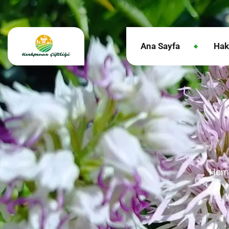
Ana Sayfa
Hak
Hom