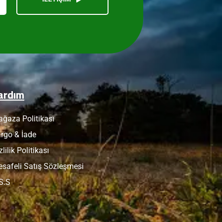
ardım
ğaza Politikası
rgo & İade
zlilik Politikası
safeli Satış Sözleşmesi
S.S