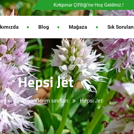
Kırkpınar Çiftliği’ne Hoş Geldiniz.!
kımızda
Blog
Mağaza
Sık Sorulan
Hepsi Jet
e
Ürün gönderim sınıfları
Hepsi Jet