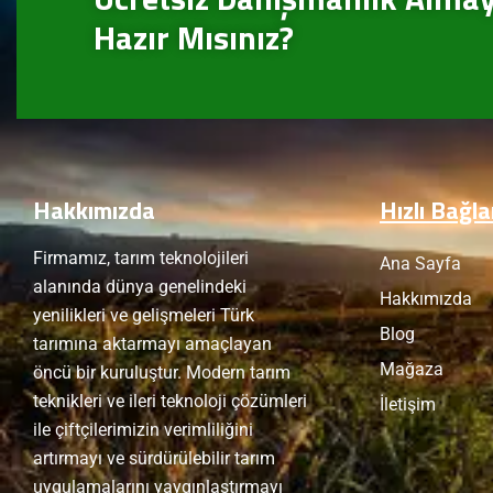
Hazır Mısınız?
Hakkımızda
Hızlı Bağla
Firmamız, tarım teknolojileri
Ana Sayfa
alanında dünya genelindeki
Hakkımızda
yenilikleri ve gelişmeleri Türk
Blog
tarımına aktarmayı amaçlayan
Mağaza
öncü bir kuruluştur. Modern tarım
teknikleri ve ileri teknoloji çözümleri
İletişim
ile çiftçilerimizin verimliliğini
artırmayı ve sürdürülebilir tarım
uygulamalarını yaygınlaştırmayı