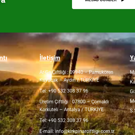
ntı
İletişim
Y
Ar-Ge Çiftliği : 09940 – Pamukören
Ma
Kuyucak – Aydın / TÜRKİYE
Ka
Tel: +
90 532 308 37 96
Gi
Me
Üretim Çiftliği : 07800 – Çomaklı
Korkuteli – Antalya / TÜRKİYE
S.
Tel: +
90 532 308 37 96
E-mail:
info@kirkpinarciftligi.com.tr